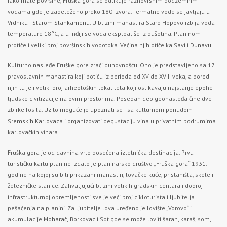
Iako male površine, Fruška gora se odlikuje raznovrsnim podzemnim
vodama gde je zabeleženo preko 180 izvora. Termalne vode se javljaju u
Vrdniku
i
Starom Slankamenu
. U blizini manastira Staro Hopovo izbija voda
temperature 18°C, a u Inđiji se voda eksploatiše iz bušotina. Planinom
protiče i veliki broj površinskih vodotoka. Većina njih otiče ka
Savi
i
Dunavu.
Kulturno nasleđe Fruške gore zrači duhovnošću. Ono je predstavljeno sa 17
pravoslavnih manastira koji potiču iz perioda od XV do XVIII veka, a pored
njih tu je i veliki broj arheoloških lokaliteta koji oslikavaju najstarije epohe
ljudske civilizacije na ovim prostorima. Poseban deo geonasleđa čine dve
zbirke fosila. Uz to moguće je upoznati se i sa kulturnom ponudom
Sremskih Karlovaca
i organizovati degustaciju vina u privatnim podrumima
karlovačkih vinara.
Fruška gora je od davnina vrlo posećena izletnička destinacija. Prvu
turističku kartu planine izdalo je planinarsko društvo „Fruška gora“ 1931.
godine na kojoj su bili prikazani manastiri, lovačke kuće, pristaništa, skele i
železničke stanice. Zahvaljujući blizini velikih gradskih centara i dobroj
infrastrukturnoj opremljenosti sve je veći broj cikloturista i ljubitelja
pešačenja na planini. Za ljubitelje lova uređeno je lovište „Vorovo“ i
akumulacije
Moharač,
Borkovac
i Sot gde se može loviti šaran, karaš, som,