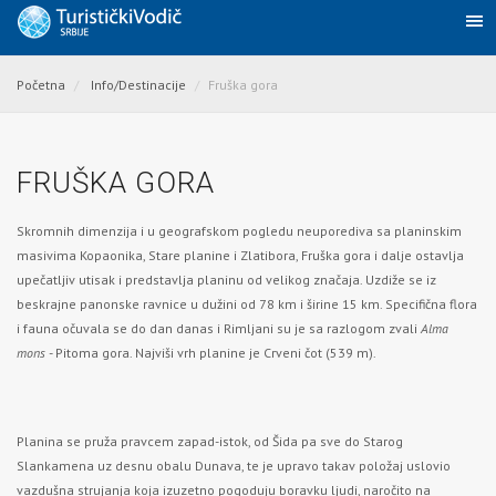
Početna
Info/Destinacije
Fruška gora
FRUŠKA GORA
Skromnih dimenzija i u geografskom pogledu neuporediva sa planinskim
masivima Kopaonika, Stare planine i Zlatibora, Fruška gora i dalje ostavlja
upečatljiv utisak i predstavlja planinu od velikog značaja. Uzdiže se iz
beskrajne panonske ravnice u dužini od 78 km i širine 15 km. Specifična flora
i fauna očuvala se do dan danas i Rimljani su je sa razlogom zvali
Alma
mons
- Pitoma gora. Najviši vrh planine je Crveni čot (539 m).
Planina se pruža pravcem zapad-istok, od Šida pa sve do Starog
Slankamena uz desnu obalu Dunava, te je upravo takav položaj uslovio
vazdušna strujanja koja izuzetno pogoduju boravku ljudi, naročito na