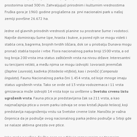
prostorima iznad 300 m. Zahvaljujući prirodnim i kulturnim vrednostima
Fruška gora je 1960. godine proglašena za p
rvi nacionalni park
u našoj
zemlji površine 26.672 ha.
Jedne od glavnih prirodnih vrednosti planine su prostrane šume i vodotoci.
Najviše dominiraju šume lipe, hrasta i bukve, a pored njih se mogu videti i
stabla cera, bagrema, brojnih tvrdih lišćara, dok se u priobalju Dunava mogu
pronaći stabla topole i vrbe. Flora nacionalnog parka broji 1500 vrsta, a od
tog broja 200 vrsta ima status zaštićenih vrsta na nivou države. Interesantni
su tercijarni relikti, a među njima se mogu izdvojiti: lovorasti jeremičak
(
Daphne Laureola
), kadivka (
Kitaibelia vitifolia
), kao i zvončić (
Campanula
lingulata
). Faunu Nacionalnog parka čini 1.454 vrsta, od koje mnoge imaju
status ugroženih vrsta. Tako se ovde od 13 vrsta vodozemaca i 11 vrsta
gmizavaca može izdvojiti 14 vrsta koje su uvrštene u
Svetsku crvenu listu
ugroženih vrsta
. Fauna ptica je predstavljena čak sa 211 vrsta, a kao
najznačajnija ptica u ovom parku izdvaja se orao krstaš
(Aquila heliaca)
, koji
predstavlja najugroženiju vrstu sa Svetske crvene liste. Naročito je važna
činjenica da je područje ovog nacionalnog parka jedino područje u Srbiji gde
se nalaze aktivna gnezda ove ptice.