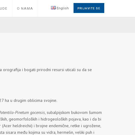
English
NUDE
O NAMA
PRIJAVITE SE
a orografija i bogati prirodni resursi uticali su da se
27 ha u drugim oblicima svojine.
Potentilo-Pinetum gocensis
, subalpijskom bukovom šumom
loških, geomorfoloških i hidrogeoloških pojava, kao i da bi
or (Acer heldreichii) i brojne endemične, retke i ugrožene,
ta sisara među kojima su vidra, hermelin, veliki puh i