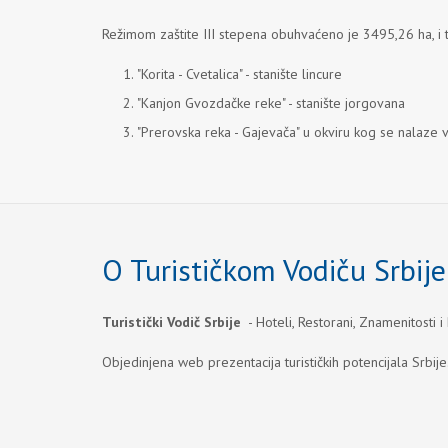
Režimom zaštite III stepena obuhvaćeno je 3495,26 ha, i to
"Korita - Cvetalica" - stanište lincure
"Kanjon Gvozdačke reke" - stanište jorgovana
"Prerovska reka - Gajevača" u okviru kog se nalaze
O Turističkom Vodiču Srbije
Turistički Vodič Srbije
- Hoteli, Restorani, Znamenitosti i
Objedinjena web prezentacija turističkih potencijala Srbije