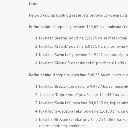
lasica.
Na području Specijalnog rezervata prirode utrvđena su tri re
Režim zaštite I stepena, površine 113,68 ha, obuhvata četir
lokalitet "Brezna" površine 2,3225 ha sa mešovitom s
lokalitet "Krčanik" površine 5,0331 ha, čiju osnovnu
lokalitet "Savin laz" površine 44,9147 ha, područje
lokalitet "Klisura Brezanske reke" površine 61,4094
Režim zaštite II stepena, površine 348,23 ha obuhvata sle
lokalitet "Brezjak", površine je 9,4727 ha, sa mešovi
lokalitet "Dobre vode" površine je 14,4430 ha, sa n
lokalitet "Savin laz", površine 54,8213 ha, koji ka
lokalitet "Gvozdačka reka" površine 13,1891 ha, sa
lokalitet "Brezanska reka" površine 256,2862 ha, ko
dalechampii serpentinicum).