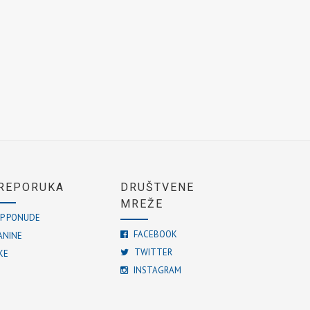
REPORUKA
DRUŠTVENE
MREŽE
P PONUDE
FACEBOOK
ANINE
TWITTER
KE
INSTAGRAM