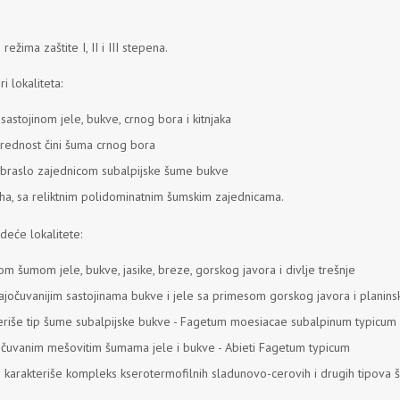
žima zaštite I, II i III stepena.
i lokaliteta:
astojinom jele, bukve, crnog bora i kitnjaka
 vrednost čini šuma crnog bora
 obraslo zajednicom subalpijske šume bukve
 ha, sa reliktnim polidominatnim šumskim zajednicama.
deće lokalitete:
tom šumom jele, bukve, jasike, breze, gorskog javora i divlje trešnje
ajočuvanijim sastojinama bukve i jele sa primesom gorskog javora i planin
rakteriše tip šume subalpijske bukve - Fagetum moesiacae subalpinum typicum
 očuvanim mešovitim šumama jele i bukve - Abieti Fagetum typicum
ji karakteriše kompleks kserotermofilnih sladunovo-cerovih i drugih tipova 