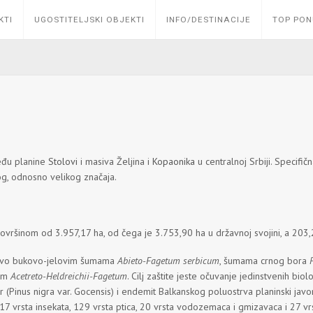
KTI
UGOSTITELJSKI OBJEKTI
INFO/DESTINACIJE
TOP PO
među planine
Stolovi
i masiva Željina i
Kopaonika
u centralnoj Srbiji. Specifičn
og, odnosno velikog značaja.
ovršinom od 3.957,17 ha, od čega je 3.753,90 ha u državnoj svojini, a 203,
otovo bukovo-jelovim šumama
Abieto-Fagetum serbicum
, šumama crnog bora
vom
Acetreto-Heldreichii-Fagetum
. Cilj zaštite jeste očuvanje jedinstvenih bio
bor (Pinus nigra var. Gocensis) i endemit Balkanskog poluostrva planinski jav
17 vrsta insekata, 129 vrsta ptica, 20 vrsta vodozemaca i gmizavaca i 27 vrs