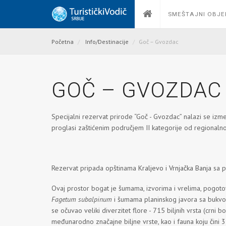
SMEŠTAJNI OBJE
Početna
Info/Destinacije
Goč – Gvozdac
GOČ – GVOZDAC
Specijalni rezervat prirode “Goč - Gvozdac” nalazi se iz
proglasi zaštićenim područjem II kategorije od regionaln
Rezervat pripada opštinama
Kraljevo
i
Vrnjačka Banja
sa p
Ovaj prostor bogat je šumama, izvorima i vrelima, pog
Fagetum subalpinum
i šumama planinskog javora sa buk
se očuvao veliki diverzitet flore - 715 biljnih vrsta (crni 
međunarodno značajne biljne vrste, kao i fauna koju čini 3